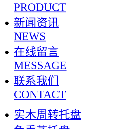
PRODUCT
新闻资讯
NEWS
在线留言
MESSAGE
联系我们
CONTACT
实木周转托盘