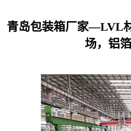
青岛包装箱厂家—LVL材质
场，铝