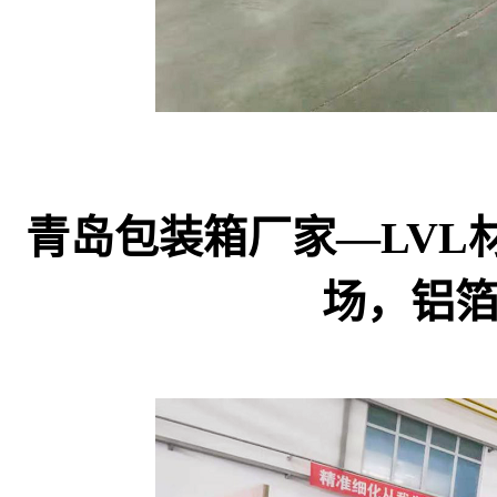
青岛包装箱厂家—LVL材质
场，铝