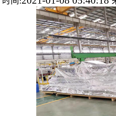
2021-01-08 05:40:18
时间: